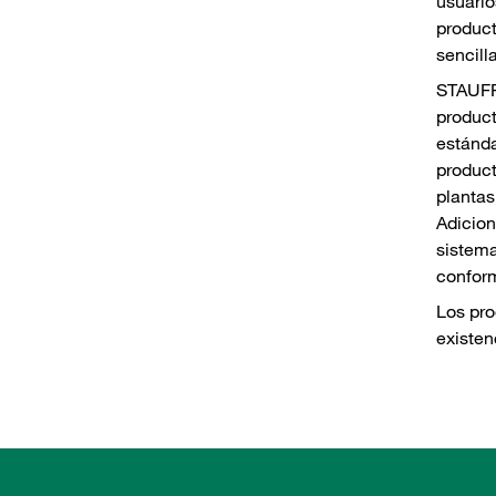
usuario
product
sencill
STAUFF
produc
estánda
product
plantas
Adicion
sistema
conform
Los pro
existen