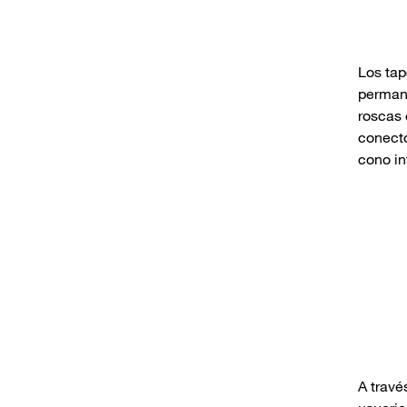
Los tap
permane
roscas 
conecto
cono in
A travé