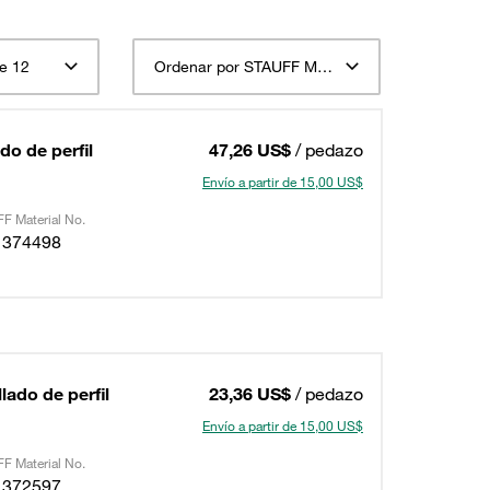
e 12
Ordenar por STAUFF Material Descripción ascendente
do de perfil
47,26 US$
/ pedazo
Envío a partir de 15,00 US$
F Material No.
1374498
lado de perfil
23,36 US$
/ pedazo
Envío a partir de 15,00 US$
F Material No.
1372597