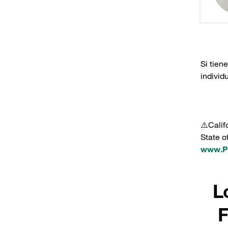
Si tien
individ
⚠️Calif
State o
www.P6
L
F