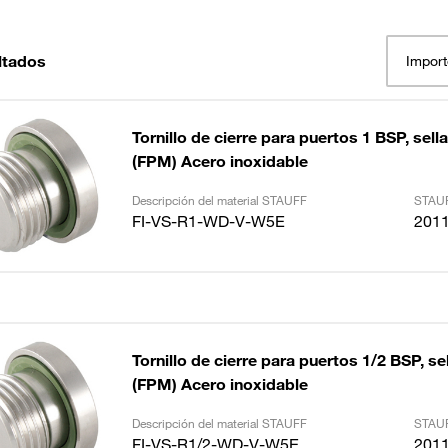
ltados
Import
Tornillo de cierre para puertos 1 BSP, sella
(FPM) Acero inoxidable
Descripción del material STAUFF
STAUF
FI-VS-R1-WD-V-W5E
201
Tornillo de cierre para puertos 1/2 BSP, sel
(FPM) Acero inoxidable
Descripción del material STAUFF
STAUF
FI-VS-R1/2-WD-V-W5E
201