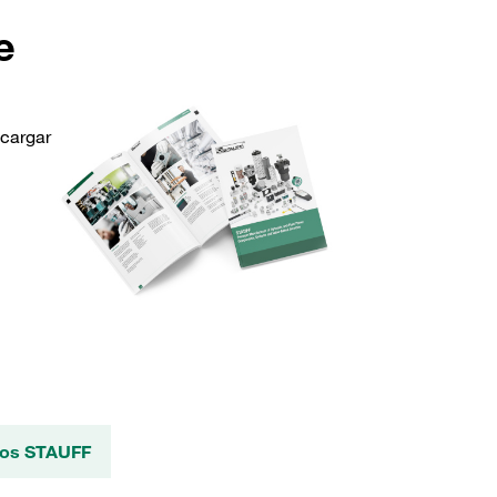
e
scargar
ctos STAUFF