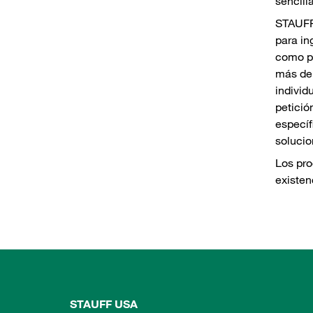
sencill
STAUFF
para in
como pa
más de
individ
petició
específ
solucio
Los pro
existen
STAUFF USA