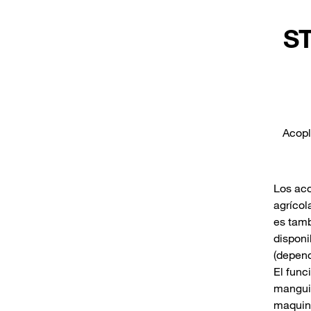
ST
Acopl
Los aco
agrícol
es tamb
disponi
(depend
El func
manguit
maquina