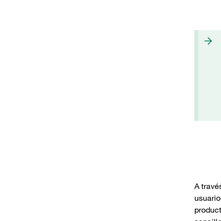
A travé
usuario
product