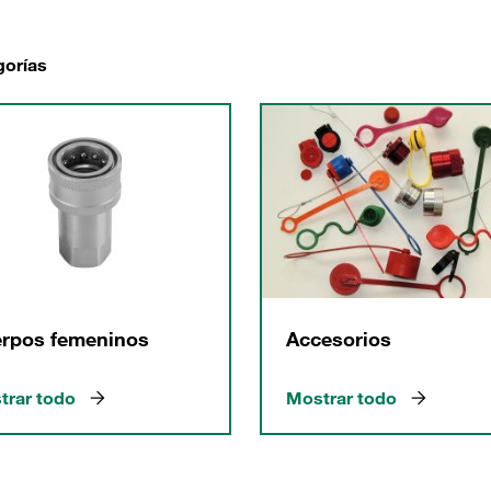
gorías
rpos femeninos
Accesorios
trar todo
Mostrar todo