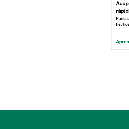
Acop
rápi
Puntas
hechos
Apre