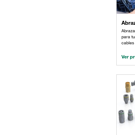
Abra
Abraza
para t
cables
Ver p