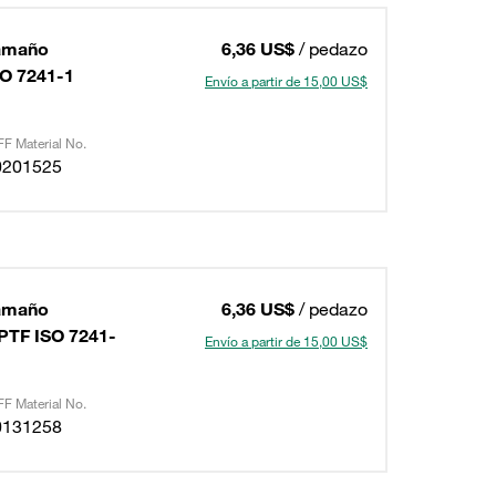
Tamaño
6,36 US$
/ pedazo
SO 7241-1
Envío a partir de 15,00 US$
F Material No.
0201525
Tamaño
6,36 US$
/ pedazo
PTF ISO 7241-
Envío a partir de 15,00 US$
F Material No.
0131258