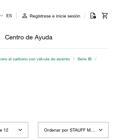
ES
Regístrese e inicie sesión
Centro de Ayuda
ero al carbono con válvula de asiento
/
Serie IB
/
e 12
Ordenar por STAUFF Material Descripción ascendente