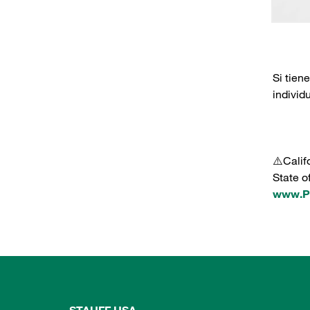
Si tien
individ
⚠️Calif
State o
www.P6