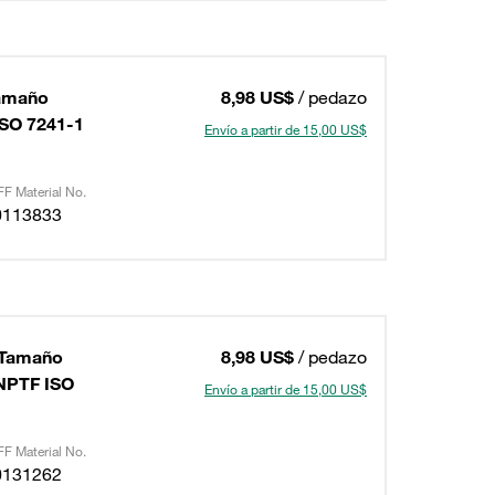
Tamaño
8,98 US$
/ pedazo
ISO 7241-1
Envío a partir de 15,00 US$
F Material No.
0113833
 Tamaño
8,98 US$
/ pedazo
NPTF ISO
Envío a partir de 15,00 US$
F Material No.
0131262