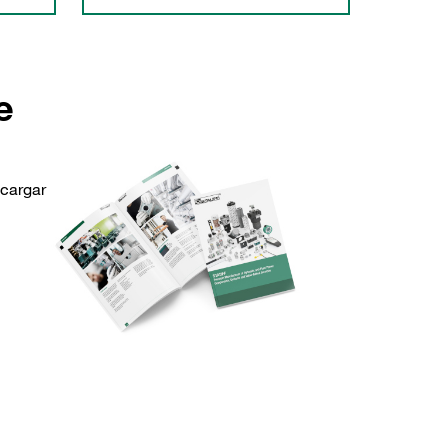
e
scargar