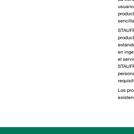
usuario
product
sencill
STAUFF
produc
estánda
en inge
el serv
STAUFF
persona
requisit
Los pro
existen