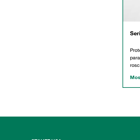
Ser
Prot
para
rosc
Mos