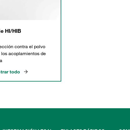
ie HI/HIB
ección contra el polvo
 los acoplamientos de
a
trar todo