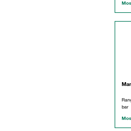
Mos
Man
Rang
bar
Mos