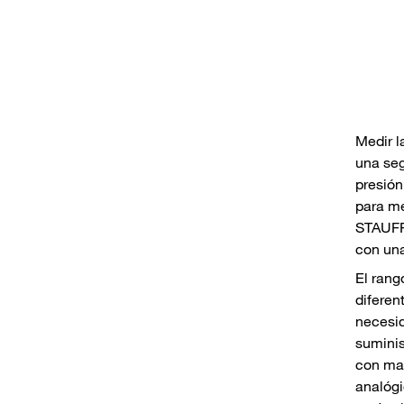
Medir l
una seg
presió
para me
STAUFF 
con una
El rang
diferen
necesid
suminis
con man
analóg