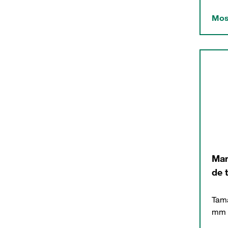
Mos
Man
de 
Tam
mm 