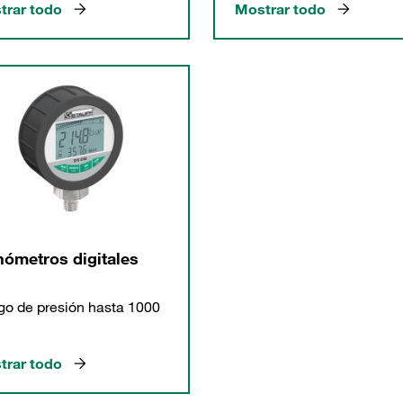
trar todo
Mostrar todo
ómetros digitales
o de presión hasta 1000
trar todo