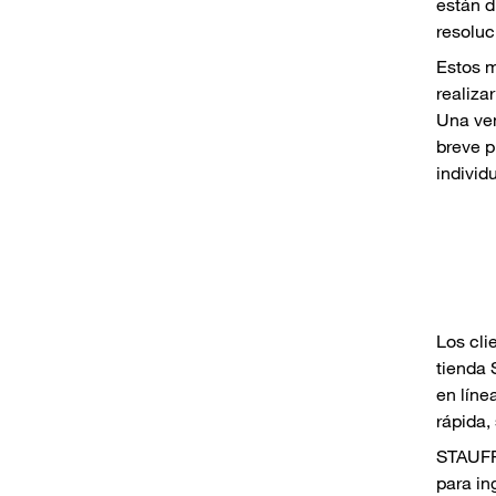
están d
resoluc
Estos m
realiza
Una ven
breve p
individ
Los cli
tienda 
en líne
rápida,
STAUFF
para in