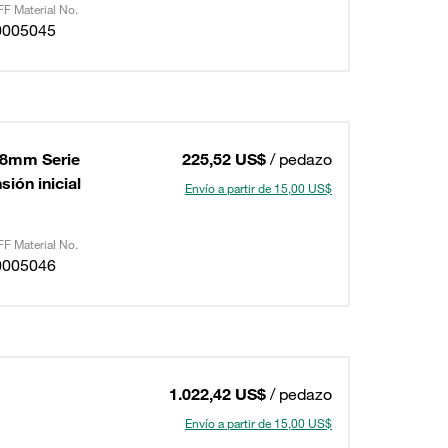
F Material No.
0005045
68mm Serie
225,52 US$
/ pedazo
ión inicial
Envío a partir de 15,00 US$
F Material No.
0005046
1.022,42 US$
/ pedazo
Envío a partir de 15,00 US$