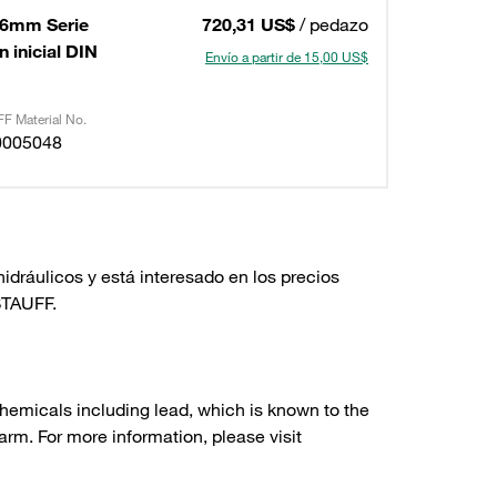
16mm Serie
720,31 US$
/ pedazo
 inicial DIN
Envío a partir de 15,00 US$
F Material No.
0005048
dráulicos y está interesado en los precios
TAUFF.
hemicals including lead, which is known to the
arm. For more information, please visit