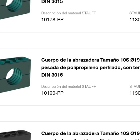
DIN 3015
Descripción del material STAUFF
STAUF
10178-PP
113
Cuerpo de la abrazadera Tamaño 10S Ø1
pesada de polipropileno perfilado, con tens
DIN 3015
Descripción del material STAUFF
STAUF
10190-PP
113
Cuerpo de la abrazadera Tamaño 10S Ø1