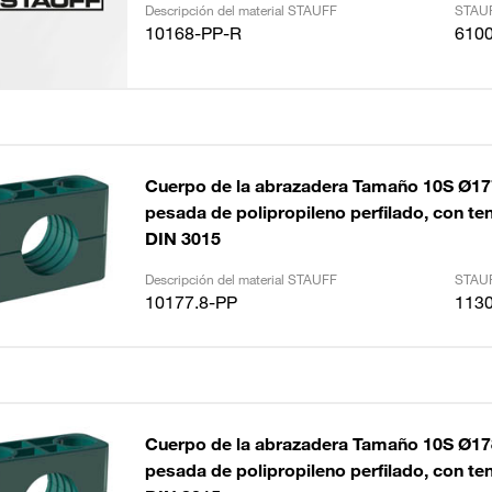
Descripción del material STAUFF
STAUF
10168-PP-R
610
Cuerpo de la abrazadera Tamaño 10S Ø1
pesada de polipropileno perfilado, con tens
DIN 3015
Descripción del material STAUFF
STAUF
10177.8-PP
113
Cuerpo de la abrazadera Tamaño 10S Ø1
pesada de polipropileno perfilado, con tens