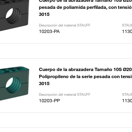
Cuerpo de la abrazadera Tamaño 10S Ø2
pesada de poliamida perfilada, con tensión
3015
Descripción del material STAUFF
STAUF
10203-PA
113
Cuerpo de la abrazadera Tamaño 10S Ø
Polipropileno de la serie pesada con tensi
3015
Descripción del material STAUFF
STAUF
10203-PP
113