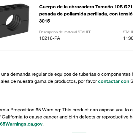
Cuerpo de la abrazadera Tamaño 10S Ø2
pesada de poliamida perfilada, con tensión
3015
Descripción del material STAUFF
STAUF
10216-PA
113
e una demanda regular de equipos de tuberías o componentes hi
uales de nuestra gama de productos, por favor
contactar con
S
ornia Proposition 65 Warning: This product can expose you to c
f California to cause cancer and birth defects or reproductive h
5Warnings.ca.gov
.