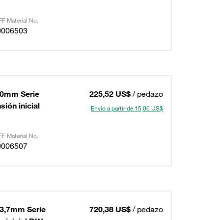
F Material No.
0006503
90mm Serie
225,52 US$
/ pedazo
ión inicial
Envío a partir de 15,00 US$
F Material No.
0006507
93,7mm Serie
720,38 US$
/ pedazo