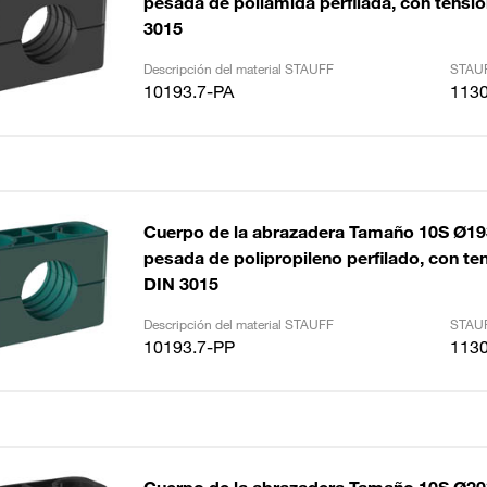
pesada de poliamida perfilada, con tensión
3015
Descripción del material STAUFF
STAUF
10193.7-PA
113
Cuerpo de la abrazadera Tamaño 10S Ø1
pesada de polipropileno perfilado, con tens
DIN 3015
Descripción del material STAUFF
STAUF
10193.7-PP
113