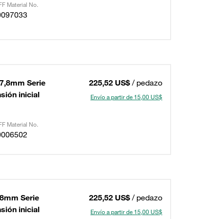
F Material No.
0097033
77,8mm Serie
225,52 US$
/ pedazo
ión inicial
Envío a partir de 15,00 US$
F Material No.
0006502
78mm Serie
225,52 US$
/ pedazo
ión inicial
Envío a partir de 15,00 US$