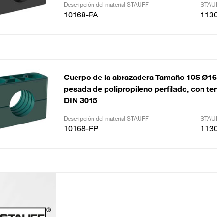
Descripción del material STAUFF
STAUF
10168-PA
113
Cuerpo de la abrazadera Tamaño 10S Ø1
pesada de polipropileno perfilado, con tens
DIN 3015
Descripción del material STAUFF
STAUF
10168-PP
113