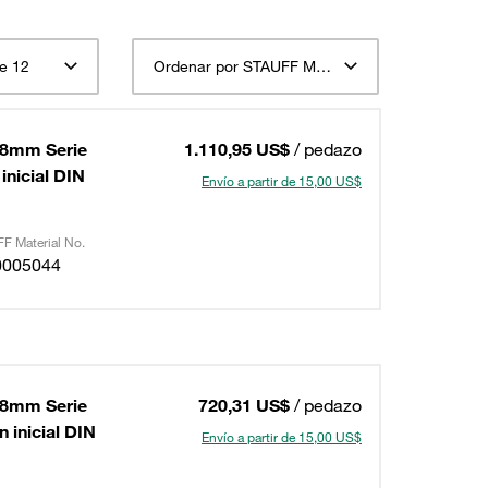
e 12
Ordenar por STAUFF Material Descripción ascendente
68mm Serie
1.110,95 US$
/ pedazo
inicial DIN
Envío a partir de 15,00 US$
F Material No.
0005044
68mm Serie
720,31 US$
/ pedazo
 inicial DIN
Envío a partir de 15,00 US$