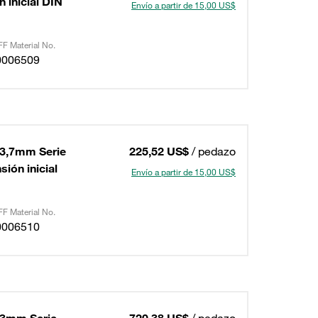
 inicial DIN
Envío a partir de 15,00 US$
F Material No.
0006509
93,7mm Serie
225,52 US$
/ pedazo
ión inicial
Envío a partir de 15,00 US$
F Material No.
0006510