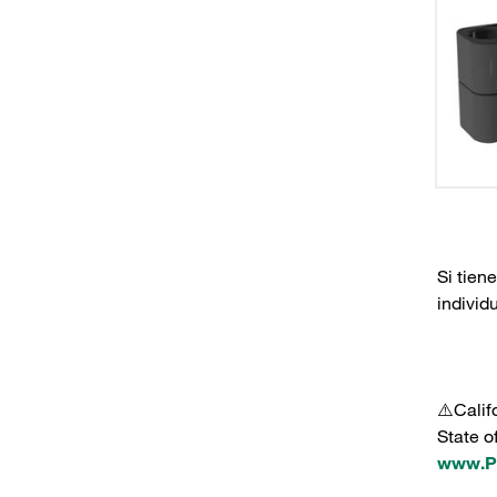
Si tien
individ
⚠️Calif
State o
www.P6