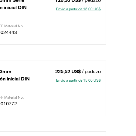
03mm Serie
720,38 US$
/ pedazo
 inicial DIN
Envío a partir de 15,00 US$
F Material No.
0024443
203mm
225,52 US$
/ pedazo
ón inicial DIN
Envío a partir de 15,00 US$
F Material No.
0010772