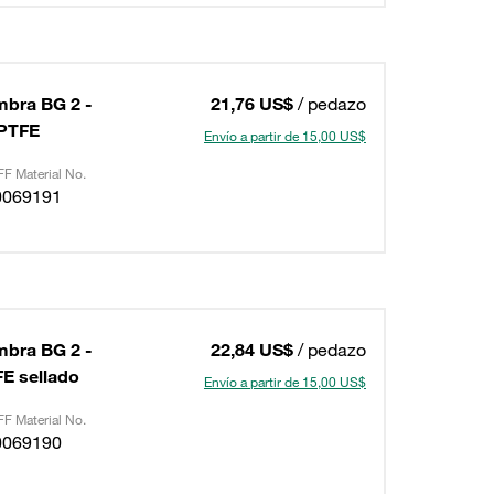
mbra BG 2 -
21,76 US$
/ pedazo
+PTFE
Envío a partir de 15,00 US$
F Material No.
0069191
mbra BG 2 -
22,84 US$
/ pedazo
E sellado
Envío a partir de 15,00 US$
F Material No.
0069190