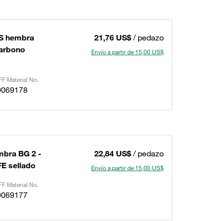
HS hembra
21,76 US$
/ pedazo
carbono
Envío a partir de 15,00 US$
F Material No.
0069178
mbra BG 2 -
22,84 US$
/ pedazo
E sellado
Envío a partir de 15,00 US$
F Material No.
0069177