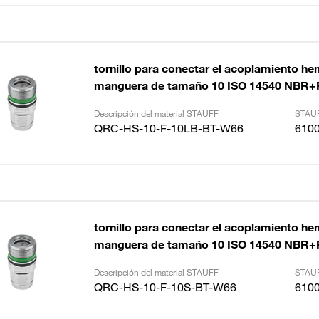
tornillo para conectar el acoplamiento he
manguera de tamaño 10 ISO 14540 NBR
Descripción del material STAUFF
STAUF
QRC-HS-10-F-10LB-BT-W66
610
tornillo para conectar el acoplamiento he
manguera de tamaño 10 ISO 14540 NBR
Descripción del material STAUFF
STAUF
QRC-HS-10-F-10S-BT-W66
610