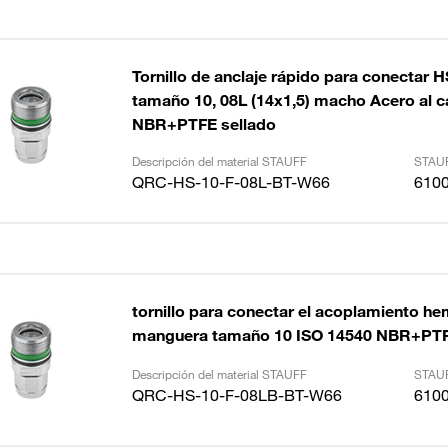
Tornillo de anclaje rápido para conectar 
tamaño 10, 08L (14x1,5) macho Acero al 
NBR+PTFE sellado
Descripción del material STAUFF
STAUF
QRC-HS-10-F-08L-BT-W66
610
tornillo para conectar el acoplamiento he
manguera tamaño 10 ISO 14540 NBR+PTF
Descripción del material STAUFF
STAUF
QRC-HS-10-F-08LB-BT-W66
610