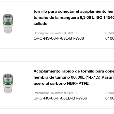
tornillo para conectar el acoplamiento he
tamaño de la manguera 6,3 08 L ISO 145
sellado
Descripción del material STAUFF
STAUF
QRC-HS-06-F-08L-BT-W66
610
Acoplamiento rápido de tornillo para con
hembra de tamaño 06, 08L (14x1,5) Pasa
acero al carbono NBR+PTFE
Descripción del material STAUFF
STAUF
QRC-HS-06-F-08LB-BT-W66
610