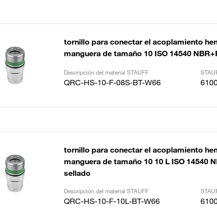
tornillo para conectar el acoplamiento he
manguera de tamaño 10 ISO 14540 NBR
Descripción del material STAUFF
STAUF
QRC-HS-10-F-08S-BT-W66
610
tornillo para conectar el acoplamiento he
manguera de tamaño 10 10 L ISO 14540
sellado
Descripción del material STAUFF
STAUF
QRC-HS-10-F-10L-BT-W66
610