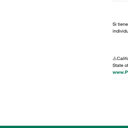
Si tien
individ
⚠️Calif
State o
www.P6