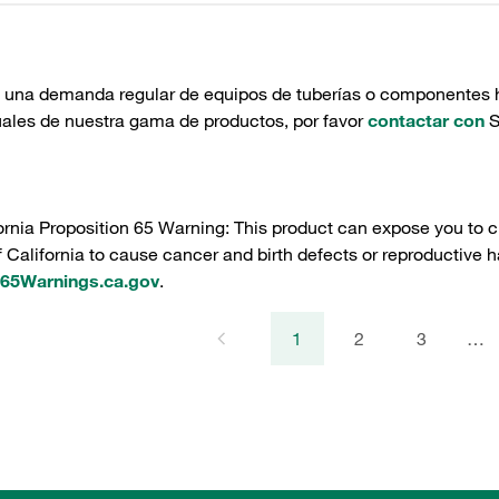
e una demanda regular de equipos de tuberías o componentes hi
uales de nuestra gama de productos, por favor
contactar con
S
ornia Proposition 65 Warning: This product can expose you to c
f California to cause cancer and birth defects or reproductive h
5Warnings.ca.gov
.
1
2
3
…