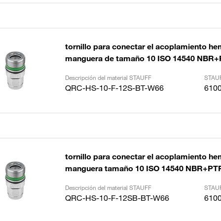
tornillo para conectar el acoplamiento he
manguera de tamaño 10 ISO 14540 NBR
Descripción del material STAUFF
STAUF
QRC-HS-10-F-12S-BT-W66
610
tornillo para conectar el acoplamiento he
manguera tamaño 10 ISO 14540 NBR+PTF
Descripción del material STAUFF
STAUF
QRC-HS-10-F-12SB-BT-W66
610