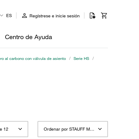
ES
Regístrese e inicie sesión
Centro de Ayuda
o al carbono con válvula de asiento
/
Serie HS
/
e 12
Ordenar por STAUFF Material Descripción ascendente