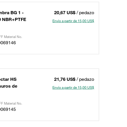
mbra BG 1 -
20,67 US$
/ pedazo
40 NBR+PTFE
Envío a partir de 15,00 US$
F Material No.
0069146
ectar HS
21,76 US$
/ pedazo
muros de
Envío a partir de 15,00 US$
F Material No.
0069145