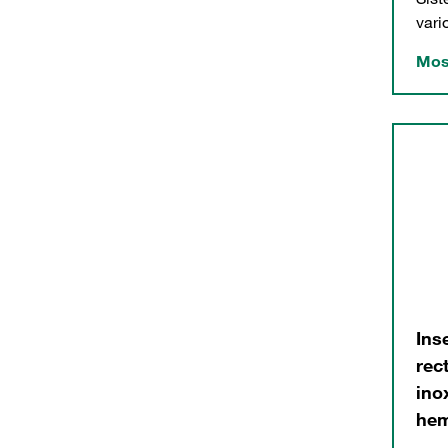
vari
Mos
Ins
rec
ino
hem