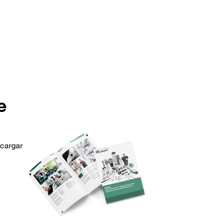
e
scargar