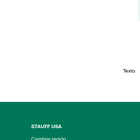
Texto
STAUFF USA
Cambiar región