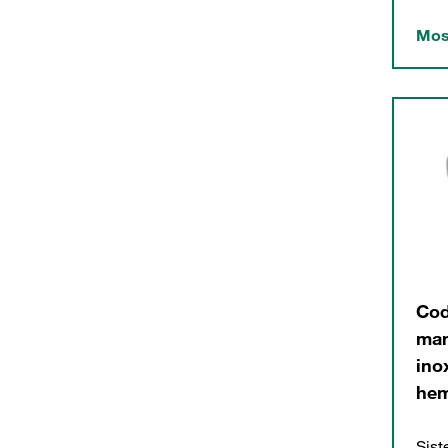
Mos
Cod
man
ino
hem
Sis