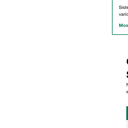
Sis
vari
Mos