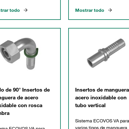
trar todo
Mostrar todo
o de 90° Insertos de
Insertos de manguera
guera de acero
acero inoxidable con
xidable con rosca
tubo vertical
bra
Sistema ECOVOS VA par
varios tipos de manguera
tema ECOVOS VA para