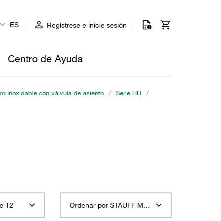
ES
Regístrese e inicie sesión
Centro de Ayuda
o inoxidable con válvula de asiento
/
Serie HH
/
e 12
Ordenar por STAUFF Material Descripción ascendente