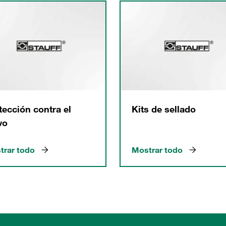
tección contra el
Kits de sellado
vo
trar todo
Mostrar todo