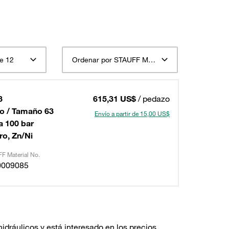
e 12
Ordenar por STAUFF Material Descripción ascendente
3
615,31 US$
/ pedazo
o / Tamaño 63
Envío a partir de 15,00 US$
a 100 bar
ro, Zn/Ni
F Material No.
0009085
dráulicos y está interesado en los precios