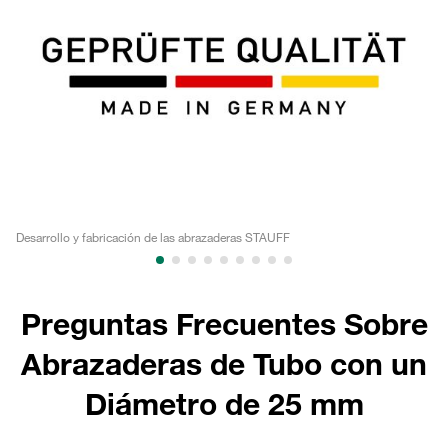
Desarrollo y fabricación de las abrazaderas STAUFF
Pl
Preguntas Frecuentes Sobre
Abrazaderas de Tubo con un
Diámetro de 25 mm