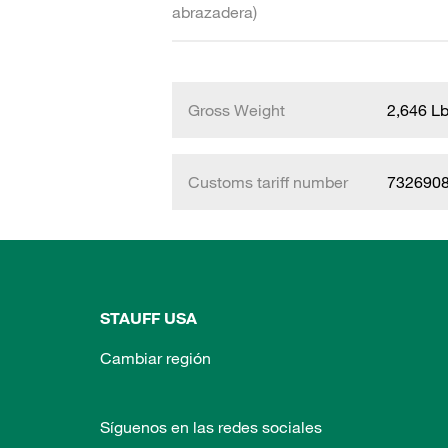
abrazadera)
Gross Weight
2,646 L
Customs tariff number
732690
STAUFF USA
Cambiar región
Síguenos en las redes sociales