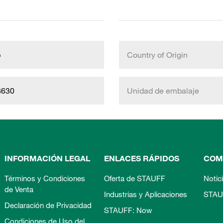
b
Country of Origin
8630
Unidad de embalaje
INFORMACIÓN LEGAL
ENLACES RÁPIDOS
COM
Términos y Condiciones
Oferta de STAUFF
Notic
de Venta
Industrias y Aplicaciones
STAU
Declaración de Privacidad
STAUFF: Now
Condiciones de Uso del