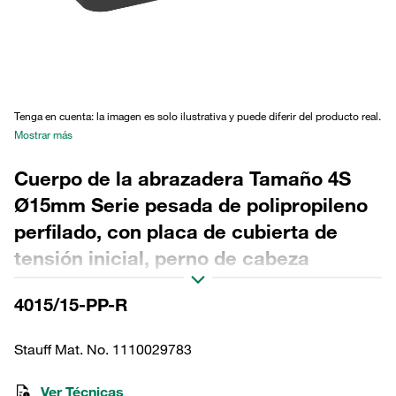
Tenga en cuenta: la imagen es solo ilustrativa y puede diferir del producto real.
Mostrar más
Cuerpo de la abrazadera Tamaño 4S
Ø15mm Serie pesada de polipropileno
perfilado, con placa de cubierta de
tensión inicial, perno de cabeza
hexagonal perfilado, con tensión
4015/15-PP-R
inicial. Perfilada, con tensión inicial
Stauff Mat. No. 1110029783
Ver Técnicas