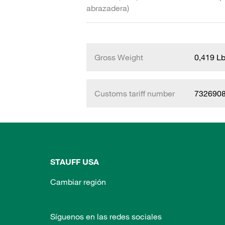
abrazadera)
Gross Weight
0,419 L
Customs tariff number
732690
STAUFF USA
Cambiar región
Síguenos en las redes sociales