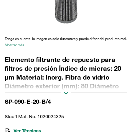
Tenga en cuenta: la imagen es solo ilustrativa y puede diferir del producto real.
Mostrar más
Elemento filtrante de repuesto para
filtros de presión Índice de micras: 20
µm Material: Inorg. Fibra de vidrio
Diámetro exterior (mm): 80 Diámetro
interior (mm): 43,5 Longitud (mm): 328,5
SP-090-E-20-B/4
Sellado: NBR, relación β >200
Stauff Mat. No. 1020024325
Ver Técnicas