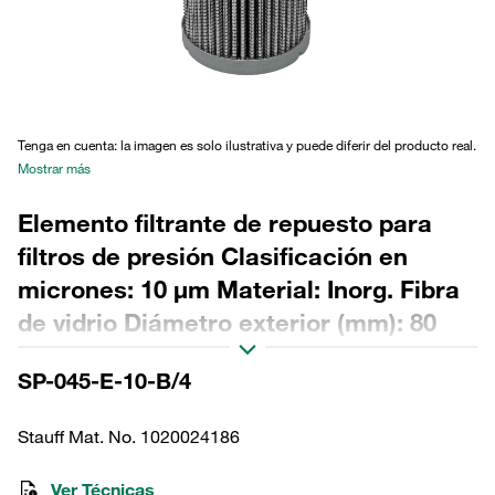
Tenga en cuenta: la imagen es solo ilustrativa y puede diferir del producto real.
Mostrar más
Elemento filtrante de repuesto para
filtros de presión Clasificación en
micrones: 10 µm Material: Inorg. Fibra
de vidrio Diámetro exterior (mm): 80
Diámetro interior (mm): 43,5 Longitud
SP-045-E-10-B/4
(mm): 114 Sellado: NBR, relación β
>200
Stauff Mat. No. 1020024186
Ver Técnicas