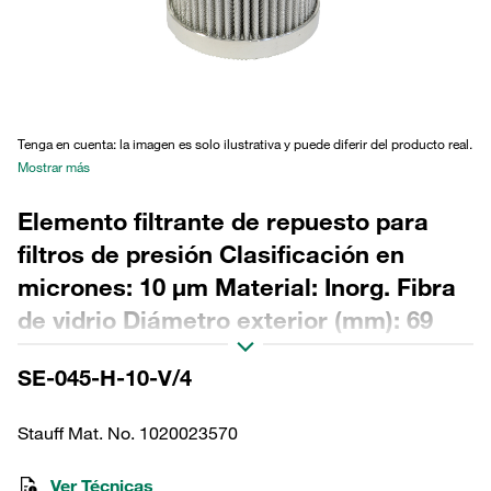
Tenga en cuenta: la imagen es solo ilustrativa y puede diferir del producto real.
Mostrar más
Elemento filtrante de repuesto para
filtros de presión Clasificación en
micrones: 10 µm Material: Inorg. Fibra
de vidrio Diámetro exterior (mm): 69
Diámetro interior (mm): 34,2 Longitud
SE-045-H-10-V/4
(mm): 116 Sellado: FPM, relación β
>200
Stauff Mat. No. 1020023570
Ver Técnicas