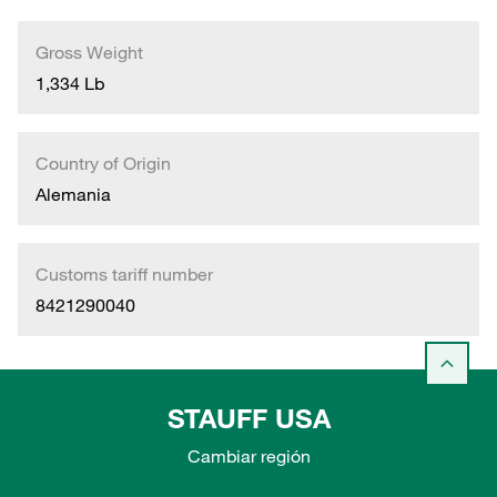
Gross Weight
1,334 Lb
Country of Origin
Alemania
Customs tariff number
8421290040
STAUFF USA
Cambiar región