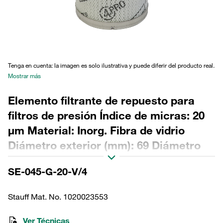
Tenga en cuenta: la imagen es solo ilustrativa y puede diferir del producto real.
Mostrar más
Elemento filtrante de repuesto para
filtros de presión Índice de micras: 20
µm Material: Inorg. Fibra de vidrio
Diámetro exterior (mm): 69 Diámetro
interior (mm): 34,2 Longitud (mm): 116
SE-045-G-20-V/4
Sellado: FPM, relación β >200
Stauff Mat. No. 1020023553
Ver Técnicas