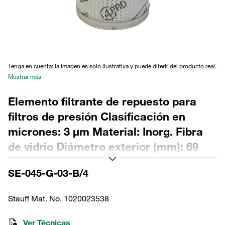
Tenga en cuenta: la imagen es solo ilustrativa y puede diferir del producto real.
Mostrar más
Elemento filtrante de repuesto para
filtros de presión Clasificación en
micrones: 3 µm Material: Inorg. Fibra
de vidrio Diámetro exterior (mm): 69
Diámetro interior (mm): 34,2 Longitud
SE-045-G-03-B/4
(mm): 116 Sellado: NBR, relación β
>200
Stauff Mat. No. 1020023538
Ver Técnicas