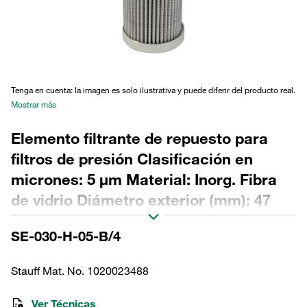
Tenga en cuenta: la imagen es solo ilustrativa y puede diferir del producto real.
Mostrar más
Elemento filtrante de repuesto para
filtros de presión Clasificación en
micrones: 5 µm Material: Inorg. Fibra
de vidrio Diámetro exterior (mm): 47
Diámetro interior (mm): 22,2 Longitud
SE-030-H-05-B/4
(mm): 153 Sellado: NBR, relación β
>200
Stauff Mat. No. 1020023488
Ver Técnicas