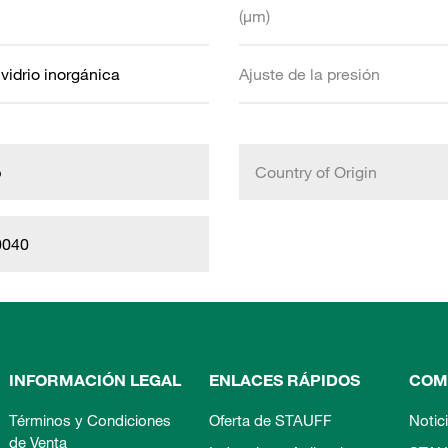
(µm)
 vidrio inorgánica
Ajuste de la presión
b
Country of Origin
0040
INFORMACIÓN LEGAL
ENLACES RÁPIDOS
COM
Términos y Condiciones
Oferta de STAUFF
Notic
de Venta