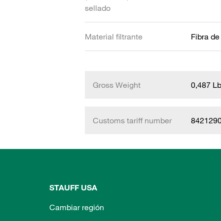
sellado
Material filtrante
Fibra de
Gross Weight
0,487 L
Customs tariff number
842129
STAUFF USA
Cambiar región