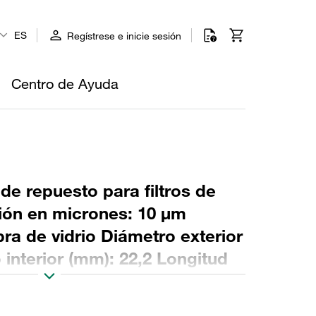
ES
Regístrese e inicie sesión
Centro de Ayuda
 de repuesto para filtros de
ción en micrones: 10 µm
ibra de vidrio Diámetro exterior
interior (mm): 22,2 Longitud
: NBR, relación β >200