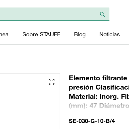
ínea
Sobre STAUFF
Blog
Noticias
Elemento filtrante
presión Clasifica
Material: Inorg. F
(mm): 47 Diámetro 
(mm): 153 Sellado
SE-030-G-10-B/4