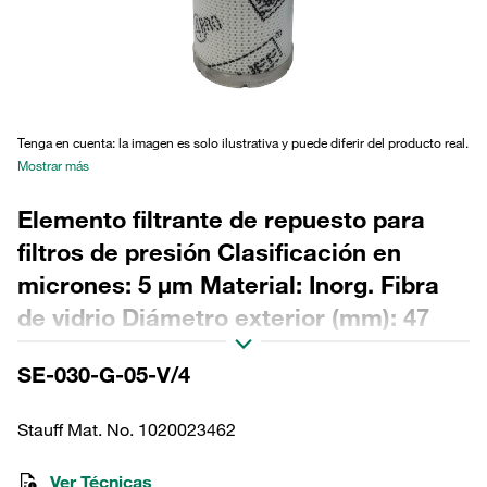
Tenga en cuenta: la imagen es solo ilustrativa y puede diferir del producto real.
Mostrar más
Elemento filtrante de repuesto para
filtros de presión Clasificación en
micrones: 5 µm Material: Inorg. Fibra
de vidrio Diámetro exterior (mm): 47
Diámetro interior (mm): 22,2 Longitud
SE-030-G-05-V/4
(mm): 153 Sellado: FPM, relación β
>200
Stauff Mat. No. 1020023462
Ver Técnicas