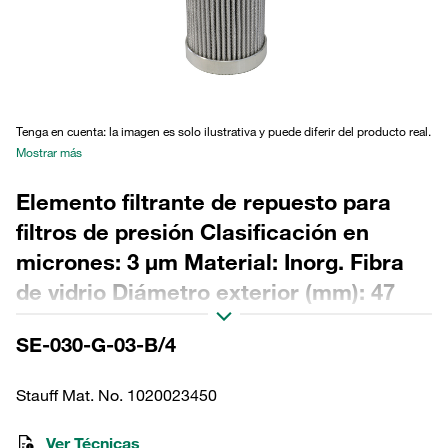
Tenga en cuenta: la imagen es solo ilustrativa y puede diferir del producto real.
Mostrar más
Elemento filtrante de repuesto para
filtros de presión Clasificación en
micrones: 3 µm Material: Inorg. Fibra
de vidrio Diámetro exterior (mm): 47
Diámetro interior (mm): 22,2 Longitud
SE-030-G-03-B/4
(mm): 153 Sellado: NBR, relación β
>200
Stauff Mat. No. 1020023450
Ver Técnicas