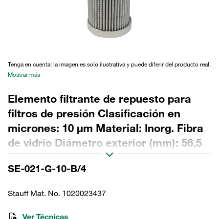
Tenga en cuenta: la imagen es solo ilustrativa y puede diferir del producto real.
Mostrar más
Elemento filtrante de repuesto para
filtros de presión Clasificación en
micrones: 10 µm Material: Inorg. Fibra
de vidrio Diámetro exterior (mm): 56,5
Diámetro interior (mm): 25,7 Longitud
SE-021-G-10-B/4
(mm): 170 Sellado: NBR, relación β
>200
Stauff Mat. No. 1020023437
Ver Técnicas