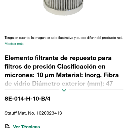
Tenga en cuenta: la imagen es solo ilustrativa y puede diferir del producto real.
Mostrar más
Elemento filtrante de repuesto para
filtros de presión Clasificación en
micrones: 10 µm Material: Inorg. Fibra
de vidrio Diámetro exterior (mm): 47
Diámetro interior (mm): 22,2 Longitud
SE-014-H-10-B/4
(mm): 84 Sellado: NBR, relación β >200
Stauff Mat. No. 1020023413
Ver Técnicas