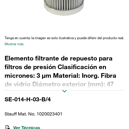
Tenga en cuenta: la imagen es solo ilustrativa y puede diferir del producto real.
Mostrar más
Elemento filtrante de repuesto para
filtros de presión Clasificación en
micrones: 3 µm Material: Inorg. Fibra
de vidrio Diámetro exterior (mm): 47
Diámetro interior (mm): 22,2 Longitud
SE-014-H-03-B/4
(mm): 84 Sellado: NBR, relación β >200
Stauff Mat. No. 1020023401
Ver Técnicas