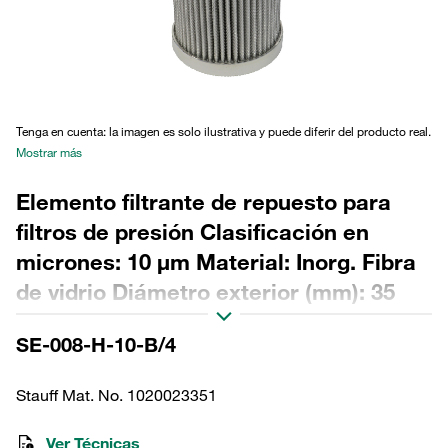
Tenga en cuenta: la imagen es solo ilustrativa y puede diferir del producto real.
Mostrar más
Elemento filtrante de repuesto para
filtros de presión Clasificación en
micrones: 10 µm Material: Inorg. Fibra
de vidrio Diámetro exterior (mm): 35
Diámetro interior (mm): 12,2 Longitud
SE-008-H-10-B/4
(mm): 94 Sellado: NBR, relación β >200
Stauff Mat. No. 1020023351
Ver Técnicas