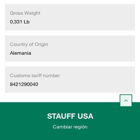
Gross Weight
0,331 Lb
Country of Origin
Alemania
Customs tariff number
8421290040
STAUFF USA
Cambiar región