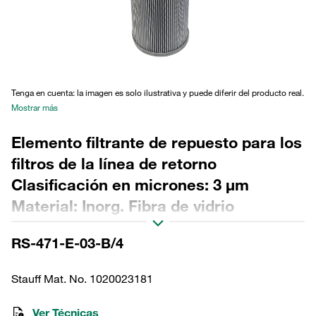
Tenga en cuenta: la imagen es solo ilustrativa y puede diferir del producto real.
Mostrar más
Elemento filtrante de repuesto para los
filtros de la línea de retorno
Clasificación en micrones: 3 µm
Material: Inorg. Fibra de vidrio
Diámetro exterior (mm): 142,5
RS-471-E-03-B/4
Diámetro interior (mm): 93,7 Longitud
(mm): 761,5 Sellado: NBR, relación β
Stauff Mat. No. 1020023181
>200
Ver Técnicas