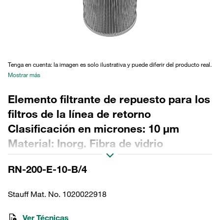
Tenga en cuenta: la imagen es solo ilustrativa y puede diferir del producto real.
Mostrar más
Elemento filtrante de repuesto para los
filtros de la línea de retorno
Clasificación en micrones: 10 µm
Material: Inorg. Fibra de vidrio
Diámetro exterior (mm): 142 Diámetro
RN-200-E-10-B/4
interior (mm): 85 Longitud (mm): 350
Sellado: NBR, relación β >200
Stauff Mat. No. 1020022918
Ver Técnicas