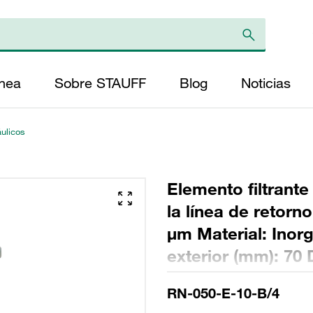
ínea
Sobre STAUFF
Blog
Noticias
áulicos
Elemento filtrante
la línea de retorn
µm Material: Inorg
exterior (mm): 70 
Longitud (mm): 22
RN-050-E-10-B/4
>200