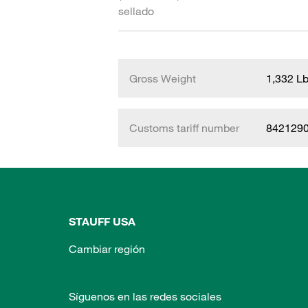
sellado
Gross Weight
1,332 L
Customs tariff number
842129
STAUFF USA
Cambiar región
Síguenos en las redes sociales