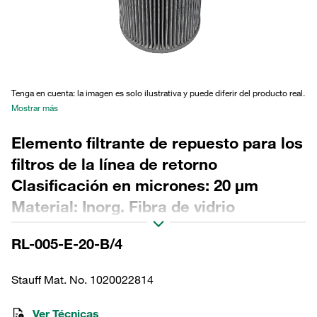
Tenga en cuenta: la imagen es solo ilustrativa y puede diferir del producto real.
Mostrar más
Elemento filtrante de repuesto para los
filtros de la línea de retorno
Clasificación en micrones: 20 µm
Material: Inorg. Fibra de vidrio
Diámetro exterior (mm): 41,5 Diámetro
RL-005-E-20-B/4
interior (mm): 22,6 Longitud (mm): 91,5
Sellado: NBR, relación β >200
Stauff Mat. No. 1020022814
Ver Técnicas