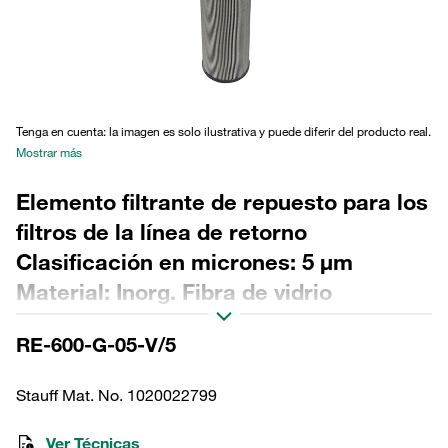
Tenga en cuenta: la imagen es solo ilustrativa y puede diferir del producto real.
Mostrar más
Elemento filtrante de repuesto para los
filtros de la línea de retorno
Clasificación en micrones: 5 µm
Material: Inorg. Fibra de vidrio
Diámetro exterior (mm): 143 Diámetro
RE-600-G-05-V/5
interior (mm): 96,1 Longitud (mm): 922
Sellado: FPM, relación β >200
Stauff Mat. No. 1020022799
Ver Técnicas