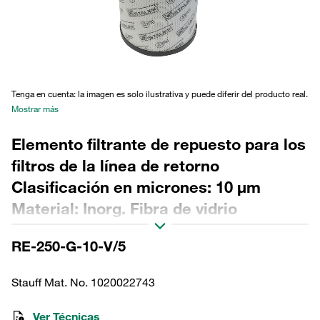
Tenga en cuenta: la imagen es solo ilustrativa y puede diferir del producto real.
Mostrar más
Elemento filtrante de repuesto para los
filtros de la línea de retorno
Clasificación en micrones: 10 µm
Material: Inorg. Fibra de vidrio
Diámetro exterior (mm): 143 Diámetro
RE-250-G-10-V/5
interior (mm): 96,1 Longitud (mm): 364
Sellado: FPM, relación β >200
Stauff Mat. No. 1020022743
Ver Técnicas