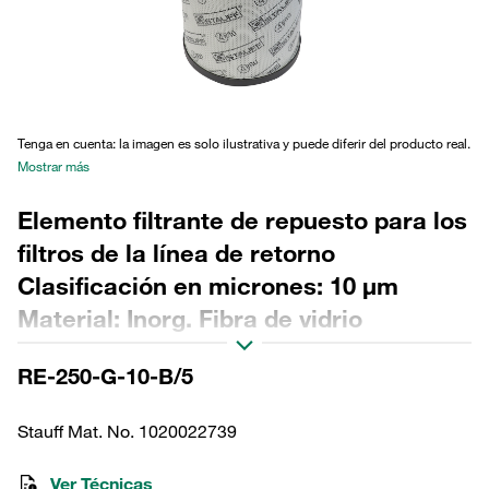
Tenga en cuenta: la imagen es solo ilustrativa y puede diferir del producto real.
Mostrar más
Elemento filtrante de repuesto para los
filtros de la línea de retorno
Clasificación en micrones: 10 µm
Material: Inorg. Fibra de vidrio
Diámetro exterior (mm): 143 Diámetro
RE-250-G-10-B/5
interior (mm): 96,1 Longitud (mm): 364
Sellado: NBR, relación β >200
Stauff Mat. No. 1020022739
Ver Técnicas