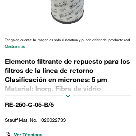
Tenga en cuenta: la imagen es solo ilustrativa y puede diferir del producto real.
Mostrar más
Elemento filtrante de repuesto para los
filtros de la línea de retorno
Clasificación en micrones: 5 µm
Material: Inorg. Fibra de vidrio
Diámetro exterior (mm): 143 Diámetro
RE-250-G-05-B/5
interior (mm): 96,1 Longitud (mm): 364
Sellado: NBR, relación β >200
Stauff Mat. No. 1020022733
Ver Técnicas