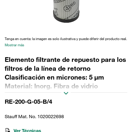
Tenga en cuenta: la imagen es solo ilustrativa y puede diferir del producto real.
Mostrar más
Elemento filtrante de repuesto para los
filtros de la línea de retorno
Clasificación en micrones: 5 µm
Material: Inorg. Fibra de vidrio
Diámetro exterior (mm): 114 Diámetro
RE-200-G-05-B/4
interior (mm): 68,2 Longitud (mm): 414
Sellado: NBR, relación β >200
Stauff Mat. No. 1020022698
Ver Técnicas