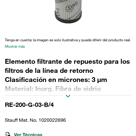
Tenga en cuenta: la imagen es solo ilustrativa y puede diferir del producto real.
Mostrar más
Elemento filtrante de repuesto para los
filtros de la línea de retorno
Clasificación en micrones: 3 µm
Material: Inorg. Fibra de vidrio
Diámetro exterior (mm): 114 Diámetro
RE-200-G-03-B/4
interior (mm): 68,2 Longitud (mm): 414
Sellado: NBR, relación β >200
Stauff Mat. No. 1020022696
Ver Técnicas