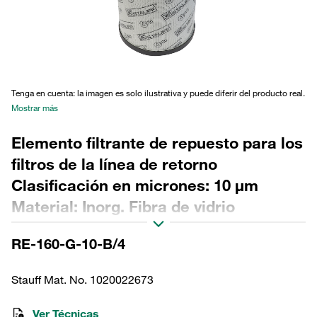
Tenga en cuenta: la imagen es solo ilustrativa y puede diferir del producto real.
Mostrar más
Elemento filtrante de repuesto para los
filtros de la línea de retorno
Clasificación en micrones: 10 µm
Material: Inorg. Fibra de vidrio
Diámetro exterior (mm): 114 Diámetro
RE-160-G-10-B/4
interior (mm): 68,2 Longitud (mm): 334
Sellado: NBR, relación β >200
Stauff Mat. No. 1020022673
Ver Técnicas