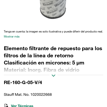
Tenga en cuenta: la imagen es solo ilustrativa y puede diferir del producto real.
Mostrar más
Elemento filtrante de repuesto para los
filtros de la línea de retorno
Clasificación en micrones: 5 µm
Material: Inorg. Fibra de vidrio
Diámetro exterior (mm): 114 Diámetro
RE-160-G-05-V/4
interior (mm): 68,2 Longitud (mm): 334
Sellado: FPM, relación β >200
Stauff Mat. No. 1020022668
Ver Técnicas