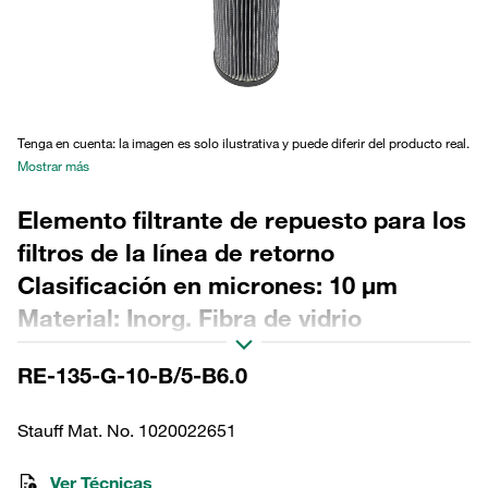
Tenga en cuenta: la imagen es solo ilustrativa y puede diferir del producto real.
Mostrar más
Elemento filtrante de repuesto para los
filtros de la línea de retorno
Clasificación en micrones: 10 µm
Material: Inorg. Fibra de vidrio
Diámetro exterior (mm): 108 Diámetro
RE-135-G-10-B/5-B6.0
interior (mm): 48,5 Longitud (mm): 627
Sellado: NBR, relación β >200
Stauff Mat. No. 1020022651
Ver Técnicas