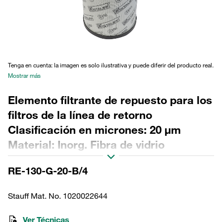
Tenga en cuenta: la imagen es solo ilustrativa y puede diferir del producto real.
Mostrar más
Elemento filtrante de repuesto para los
filtros de la línea de retorno
Clasificación en micrones: 20 µm
Material: Inorg. Fibra de vidrio
Diámetro exterior (mm): 95 Diámetro
RE-130-G-20-B/4
interior (mm): 48,5 Longitud (mm): 276
Sellado: NBR, relación β >200
Stauff Mat. No. 1020022644
Ver Técnicas