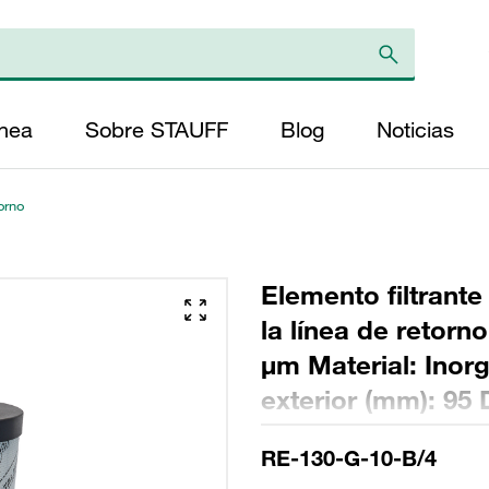
ínea
Sobre STAUFF
Blog
Noticias
torno
Elemento filtrante
la línea de retorn
µm Material: Inorg
exterior (mm): 95 
Longitud (mm): 27
RE-130-G-10-B/4
>200