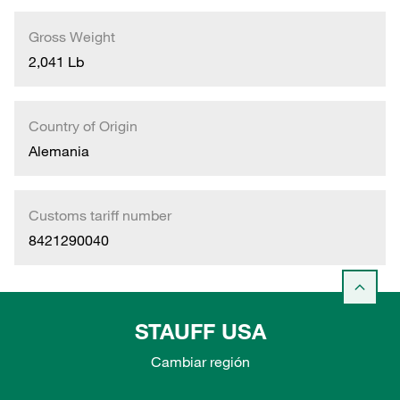
Gross Weight
2,041 Lb
Country of Origin
Alemania
Customs tariff number
8421290040
STAUFF USA
Cambiar región