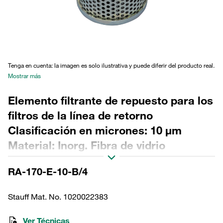
Tenga en cuenta: la imagen es solo ilustrativa y puede diferir del producto real.
Mostrar más
Elemento filtrante de repuesto para los
filtros de la línea de retorno
Clasificación en micrones: 10 µm
Material: Inorg. Fibra de vidrio
Diámetro exterior (mm): 106 Diámetro
RA-170-E-10-B/4
interior (mm): 72 Longitud (mm): 190
Sellado: NBR, relación β >200
Stauff Mat. No. 1020022383
Ver Técnicas