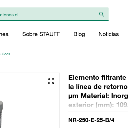
ínea
Sobre STAUFF
Blog
Noticias
áulicos
Elemento filtrante
la línea de retorn
µm Material: Inorg
exterior (mm): 109
Longitud (mm): 24
NR-250-E-25-B/4
>200