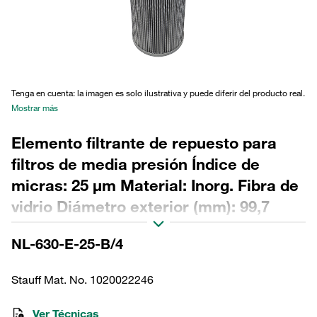
Tenga en cuenta: la imagen es solo ilustrativa y puede diferir del producto real.
Mostrar más
Elemento filtrante de repuesto para
filtros de media presión Índice de
micras: 25 µm Material: Inorg. Fibra de
vidrio Diámetro exterior (mm): 99,7
Diámetro interior (mm): 60,3 Longitud
NL-630-E-25-B/4
(mm): 399 Sellado: NBR, relación β
>200
Stauff Mat. No. 1020022246
Ver Técnicas