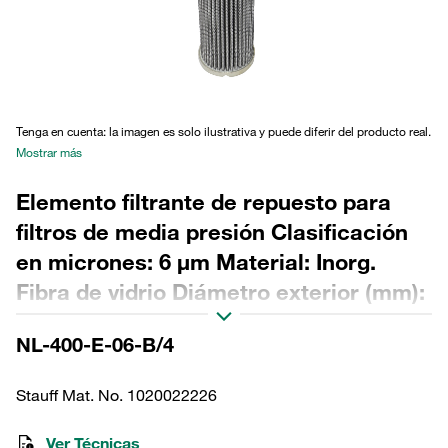
Tenga en cuenta: la imagen es solo ilustrativa y puede diferir del producto real.
Mostrar más
Elemento filtrante de repuesto para
filtros de media presión Clasificación
en micrones: 6 µm Material: Inorg.
Fibra de vidrio Diámetro exterior (mm):
79,8 Diámetro interior (mm): 40,2
NL-400-E-06-B/4
Longitud (mm): 399 Sellado: NBR,
relación β >200
Stauff Mat. No. 1020022226
Ver Técnicas