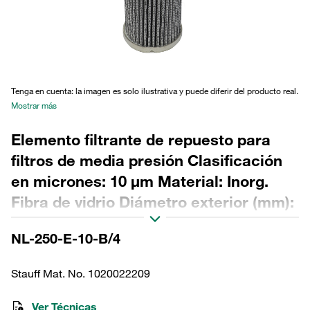
Tenga en cuenta: la imagen es solo ilustrativa y puede diferir del producto real.
Mostrar más
Elemento filtrante de repuesto para
filtros de media presión Clasificación
en micrones: 10 µm Material: Inorg.
Fibra de vidrio Diámetro exterior (mm):
79,8 Diámetro interior (mm): 40,2
NL-250-E-10-B/4
Longitud (mm): 249 Sellado: NBR,
relación β >200
Stauff Mat. No. 1020022209
Ver Técnicas